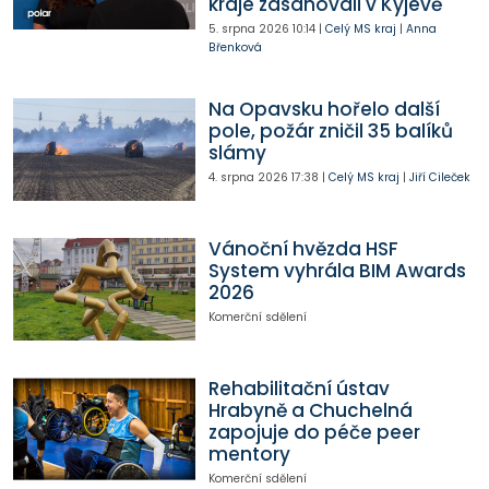
kraje zasahovali v Kyjevě
5. srpna 2026
10:14
|
Celý MS kraj
|
Anna
Břenková
Na Opavsku hořelo další
pole, požár zničil 35 balíků
slámy
4. srpna 2026
17:38
|
Celý MS kraj
|
Jiří Cileček
Vánoční hvězda HSF
System vyhrála BIM Awards
2026
Komerční sdělení
Rehabilitační ústav
Hrabyně a Chuchelná
zapojuje do péče peer
mentory
Komerční sdělení