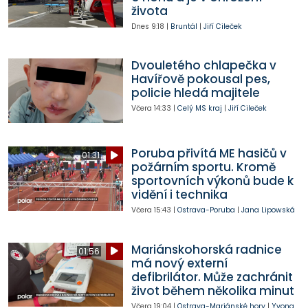
života
Dnes
9:18
|
Bruntál
|
Jiří Cileček
Dvouletého chlapečka v
Havířově pokousal pes,
policie hledá majitele
Včera
14:33
|
Celý MS kraj
|
Jiří Cileček
Poruba přivítá ME hasičů v
01:31
požárním sportu. Kromě
sportovních výkonů bude k
vidění i technika
Včera
15:43
|
Ostrava-Poruba
|
Jana Lipowská
Mariánskohorská radnice
01:56
má nový externí
defibrilátor. Může zachránit
život během několika minut
Včera
19:04
|
Ostrava-Mariánské hory
|
Yvona