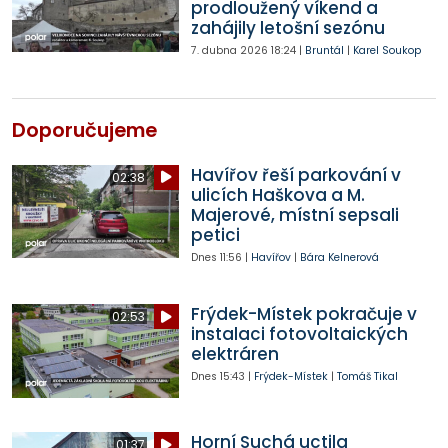
prodloužený víkend a
zahájily letošní sezónu
7. dubna 2026
18:24
|
Bruntál
|
Karel Soukop
Doporučujeme
Havířov řeší parkování v
02:38
ulicích Haškova a M.
Majerové, místní sepsali
petici
Dnes
11:56
|
Havířov
|
Bára Kelnerová
Frýdek-Místek pokračuje v
02:53
instalaci fotovoltaických
elektráren
Dnes
15:43
|
Frýdek-Místek
|
Tomáš Tikal
Horní Suchá uctila
01:37