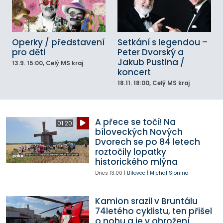
Operky / představení
Setkání s legendou –
pro děti
Peter Dvorský a
Jakub Pustina /
13.9.
15:00
, Celý MS kraj
koncert
18.11.
18:00
, Celý MS kraj
A přece se točí! Na
01:20
bíloveckých Nových
Dvorech se po 84 letech
roztočily lopatky
historického mlýna
Dnes
13:00
|
Bílovec
|
Michal Slonina
Kamion srazil v Bruntálu
74letého cyklistu, ten přišel
o nohu a je v ohrožení