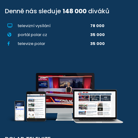
Denně nás sleduje
148 000
diváků
televizní vysílání
78 000
portál polar.cz
35 000
televize.polar
35 000