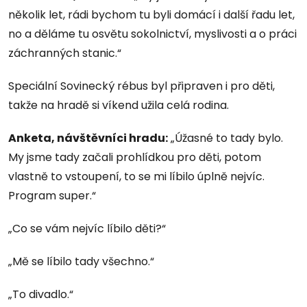
několik let, rádi bychom tu byli domácí i další řadu let,
no a děláme tu osvětu sokolnictví, myslivosti a o práci
záchranných stanic.“
Speciální Sovinecký rébus byl připraven i pro děti,
takže na hradě si víkend užila celá rodina.
Anketa, návštěvníci hradu:
„Úžasné to tady bylo.
My jsme tady začali prohlídkou pro děti, potom
vlastně to vstoupení, to se mi líbilo úplně nejvíc.
Program super.“
„Co se vám nejvíc líbilo děti?“
„Mě se líbilo tady všechno.“
„To divadlo.“