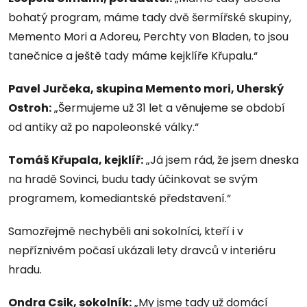
bohatý program, máme tady dvě šermířské skupiny,
Memento Mori a Adoreu, Perchty von Bladen, to jsou
tanečnice a ještě tady máme kejklíře Křupalu.“
Pavel Jurčeka, skupina Memento mori, Uherský
Ostroh:
„Šermujeme už 31 let a věnujeme se období
od antiky až po napoleonské války.“
Tomáš Křupala, kejklíř:
„Já jsem rád, že jsem dneska
na hradě Sovinci, budu tady účinkovat se svým
programem, komediantské představení.“
Samozřejmě nechyběli ani sokolníci, kteří i v
nepříznivém počasí ukázali lety dravců v interiéru
hradu.
Ondra Csik, sokolník:
„My jsme tady už domácí