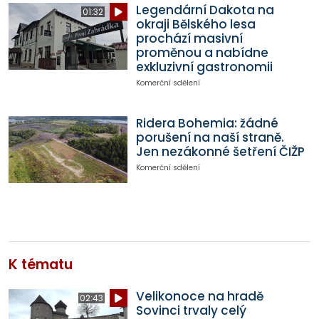
Legendární Dakota na
01:32
okraji Bělského lesa
prochází masivní
proměnou a nabídne
exkluzivní gastronomii
Komerční sdělení
Ridera Bohemia: žádné
porušení na naší straně.
Jen nezákonné šetření ČIŽP
Komerční sdělení
K tématu
Velikonoce na hradě
02:43
Sovinci trvaly celý