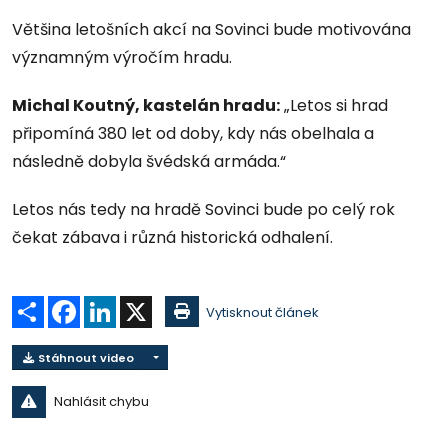
Většina letošních akcí na Sovinci bude motivována
významným výročím hradu.
Michal Koutný, kastelán hradu:
„Letos si hrad
připomíná 380 let od doby, kdy nás obelhala a
následně dobyla švédská armáda.“
Letos nás tedy na hradě Sovinci bude po celý rok
čekat zábava i různá historická odhalení.
Sdílet
Facebook
LinkedIn
X
Vytisknout článek
Stáhnout video
Nahlásit chybu