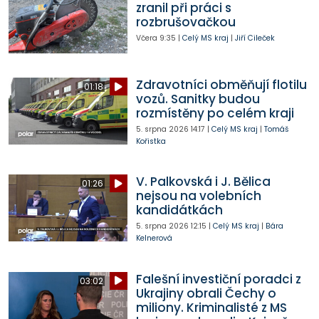
zranil při práci s
rozbrušovačkou
Včera
9:35
|
Celý MS kraj
|
Jiří Cileček
Zdravotníci obměňují flotilu
01:18
vozů. Sanitky budou
rozmístěny po celém kraji
5. srpna 2026
14:17
|
Celý MS kraj
|
Tomáš
Kořistka
V. Palkovská i J. Bělica
01:26
nejsou na volebních
kandidátkách
5. srpna 2026
12:15
|
Celý MS kraj
|
Bára
Kelnerová
Falešní investiční poradci z
03:02
Ukrajiny obrali Čechy o
miliony. Kriminalisté z MS