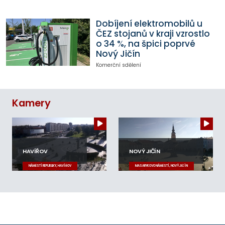
Dobíjení elektromobilů u
ČEZ stojanů v kraji vzrostlo
o 34 %, na špici poprvé
Nový Jičín
Komerční sdělení
Kamery
HAVÍŘOV
NOVÝ JIČÍN
NÁMĚSTÍ REPUBLIKY, HAVÍŘOV
MASARYKOVO NÁMĚSTÍ, NOVÝ JIČÍN