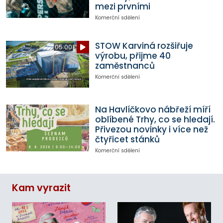
mezi prvními
Komerční sdělení
STOW Karviná rozšiřuje
05:00
výrobu, přijme 40
zaměstnanců
Komerční sdělení
Na Havlíčkovo nábřeží míří
oblíbené Trhy, co se hledají.
Přivezou novinky i více než
čtyřicet stánků
Komerční sdělení
Kam vyrazit