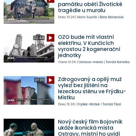
památku obětí Životické
tragédie u muralu
Dnes
10:24
|
Horní Suchá
|
Bára Kelnerová
OZO bude mít vlastní
02:44
elektřinu. V Kunčicích
vyrostou 2 kogenerační
jednotky
Včera
10:06
|
Ostrava-město
|
Tomáš Kořistka
Zdrogovaný a opilý muž
01:20
vylezl bez jištění na
lezeckou stěnu ve Frýdku-
Místku
Dnes
15:39
|
Frýdek-Místek
|
Tomáš Tikal
Nový český film Bojovník
ukáže ikonická místa
Ostravy, místní ho uvidí