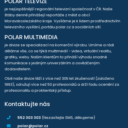
POLAR TELEVIZE
je nejúspěšnější regionální televizní společnost v ČR. Naše
štáby denně přinášejí reportáže z měst a obcí
Moravskoslezského kraje. Vysíláme je k lidem prostřednictvím
televizního vysílání, portálu polar.cz a sociálních sítí.
POLAR MULTIMEDIA
je divize se specializací na komerční výrobu. Umíme a rádi
děláme vše, co se týká multimedií - videa, virtuální realitu,
grafiky, weby. Našim klientům to přináší výhodu snadné
komunikace s jediným univerzálním a osvědčeným
dodavatelem.
Obě naše divize těží z více než 30ti let zkušeností (založeno
1993), sdružují více než 50 profesionálů a drží řadu ocenění za
profesionalitu a proklientský přístup.
Kontaktujte nás
552 303 303
(Nezasílejte SMS, děkujeme)
polar@polar.cz