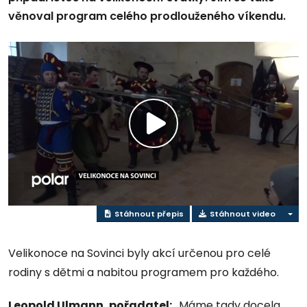
věnoval program celého prodlouženého víkendu.
Přehrát
video
Stáhnout přepis
Stáhnout video
Velikonoce na Sovinci byly akcí určenou pro celé
rodiny s dětmi a nabitou programem pro každého.
Leopold Ulmann, pořadatel:
„Máme tady docela