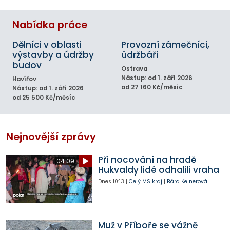
Nabídka práce
Dělníci v oblasti
Provozní zámečníci,
výstavby a údržby
údržbáři
budov
Ostrava
Nástup: od 1. září 2026
Havířov
od 27 160 Kč/měsíc
Nástup: od 1. září 2026
od 25 500 Kč/měsíc
Nejnovější zprávy
Při nocování na hradě
04:09
Hukvaldy lidé odhalili vraha
Dnes
10:13
|
Celý MS kraj
|
Bára Kelnerová
Muž v Příboře se vážně