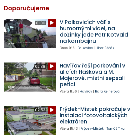
Doporučujeme
V Palkovicích válí s
01:30
humornými videi, na
dožínky jede Petr Kotvald
na kombajnu
Dnes
9:16
|
Palkovice
|
Libor Běčák
Havířov řeší parkování v
02:38
ulicích Haškova a M.
Majerové, místní sepsali
petici
Včera
11:56
|
Havířov
|
Bára Kelnerová
Frýdek-Místek pokračuje v
02:53
instalaci fotovoltaických
elektráren
Včera
15:43
|
Frýdek-Místek
|
Tomáš Tikal