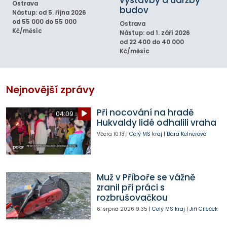
Ostrava
budov
Nástup: od 5. října 2026
od 55 000 do 55 000
Ostrava
Kč/měsíc
Nástup: od 1. září 2026
od 22 400 do 40 000
Kč/měsíc
Nejnovější zprávy
Při nocování na hradě
04:09
Hukvaldy lidé odhalili vraha
Včera
10:13
|
Celý MS kraj
|
Bára Kelnerová
Muž v Příboře se vážně
zranil při práci s
rozbrušovačkou
6. srpna 2026
9:35
|
Celý MS kraj
|
Jiří Cileček