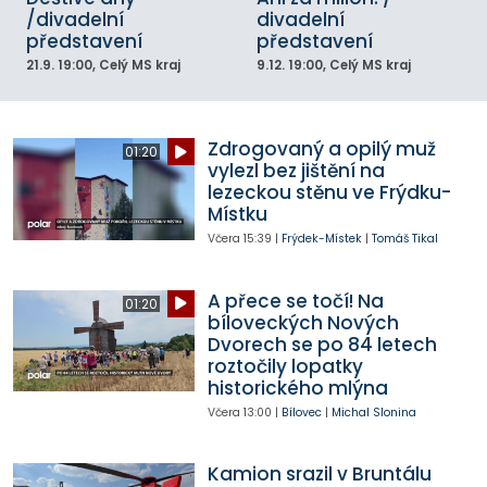
/divadelní
divadelní
představení
představení
21.9.
19:00
, Celý MS kraj
9.12.
19:00
, Celý MS kraj
Zdrogovaný a opilý muž
01:20
vylezl bez jištění na
lezeckou stěnu ve Frýdku-
Místku
Včera
15:39
|
Frýdek-Místek
|
Tomáš Tikal
A přece se točí! Na
01:20
bíloveckých Nových
Dvorech se po 84 letech
roztočily lopatky
historického mlýna
Včera
13:00
|
Bílovec
|
Michal Slonina
Kamion srazil v Bruntálu