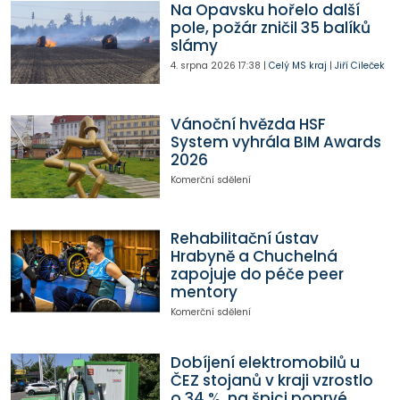
Na Opavsku hořelo další
pole, požár zničil 35 balíků
slámy
4. srpna 2026
17:38
|
Celý MS kraj
|
Jiří Cileček
Vánoční hvězda HSF
System vyhrála BIM Awards
2026
Komerční sdělení
Rehabilitační ústav
Hrabyně a Chuchelná
zapojuje do péče peer
mentory
Komerční sdělení
Dobíjení elektromobilů u
ČEZ stojanů v kraji vzrostlo
o 34 %, na špici poprvé