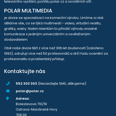
televizního vysílání, portálu polar.cz a sociálních sítí.
POLAR MULTIMEDIA
je divize se specializací na komerční výrobu. Umíme a rádi
děláme vše, co se týká multimedií - videa, virtuální realitu,
grafiky, weby. Našim klientům to přináší výhodu snadné
komunikace s jediným univerzálním a osvědčeným
dodavatelem.
Obě naše divize těží z více než 30ti let zkušeností (založeno
1993), sdružují více než 50 profesionálů a drží řadu ocenění za
profesionalitu a proklientský přístup.
Kontaktujte nás
552 303 303
(Nezasílejte SMS, děkujeme)
polar@polar.cz
Adresa:
Boleslavova 710/19
Ostrava-Mariánské Hory
709 00