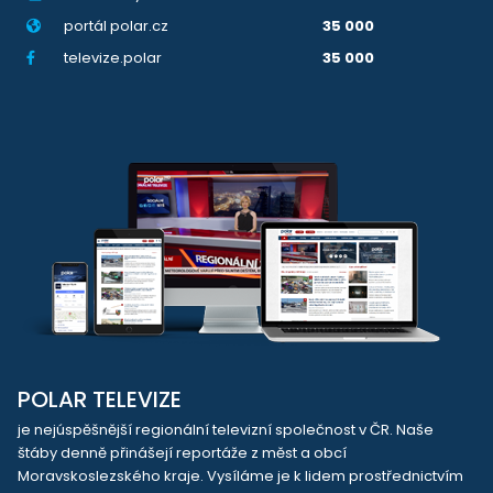
portál polar.cz
35 000
televize.polar
35 000
POLAR TELEVIZE
je nejúspěšnější regionální televizní společnost v ČR. Naše
štáby denně přinášejí reportáže z měst a obcí
Moravskoslezského kraje. Vysíláme je k lidem prostřednictvím