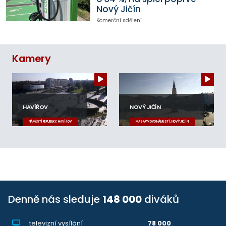
Nový Jičín
Komerční sdělení
Kamery
HAVÍŘOV
NOVÝ JIČÍN
NÁMĚSTÍ REPUBLIKY, HAVÍŘOV
MASARYKOVO NÁMĚSTÍ, NOVÝ JIČÍN
Denně nás sleduje
148 000
diváků
televizní vysílání
78 000