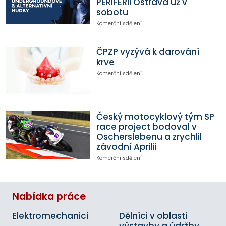
PERIFERII Ostrava už v
sobotu
Komerční sdělení
ČPZP vyzývá k darování
krve
Komerční sdělení
Český motocyklový tým SP
race project bodoval v
Oscherslebenu a zrychlil
závodní Aprilii
Komerční sdělení
Nabídka práce
Elektromechanici
Dělníci v oblasti
výstavby a údržby