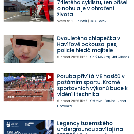
74letého cyklistu, ten přišel
o nohu a je v ohrožení
života
Včera
9:18
|
Bruntál
|
Jiří Cileček
Dvouletého chlapečka v
Havířově pokousal pes,
policie hledá majitele
6. srpna 2026
14:33
|
Celý MS kraj
|
Jiří Cileček
Poruba přivítá ME hasičů v
01:31
požárním sportu. Kromě
sportovních výkonů bude k
vidění i technika
6. srpna 2026
15:43
|
Ostrava-Poruba
|
Jana
Lipowská
Legendy tuzemského
undergroundu zavítají na