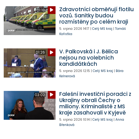
Zdravotníci obměňují flotilu
01:18
vozů. Sanitky budou
rozmístěny po celém kraji
5. srpna 2026
14:17
|
Celý MS kraj
|
Tomáš
Kořistka
V. Palkovská i J. Bělica
01:26
nejsou na volebních
kandidátkách
5. srpna 2026
12:15
|
Celý MS kraj
|
Bára
Kelnerová
Falešní investiční poradci z
03:02
Ukrajiny obrali Čechy o
miliony. Kriminalisté z MS
kraje zasahovali v Kyjevě
5. srpna 2026
10:14
|
Celý MS kraj
|
Anna
Břenková