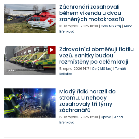
Záchranáři zasahovali
během víkendu u dvou
zraněných motokrosařů
10. listopadu 2025
10:00
|
Celý MS kraj
|
Anna
Břenková
Zdravotníci obměňují flotilu
01:18
vozů. Sanitky budou
rozmístěny po celém kraji
5. srpna 2026
14:17
|
Celý MS kraj
|
Tomáš
Kořistka
Mladý řidič narazil do
stromu. U nehody
zasahovaly tři týmy
záchranářů
12. listopadu 2025
12:00
|
Opava
|
Anna
Břenková