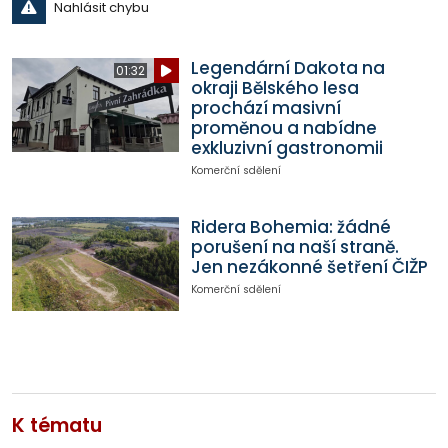
Nahlásit chybu
Legendární Dakota na
01:32
okraji Bělského lesa
prochází masivní
proměnou a nabídne
exkluzivní gastronomii
Komerční sdělení
Ridera Bohemia: žádné
porušení na naší straně.
Jen nezákonné šetření ČIŽP
Komerční sdělení
K tématu