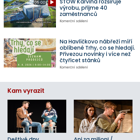
STOW Karviná rozšiřuje
05:00
výrobu, přijme 40
zaměstnanců
Komerční sdělení
Na Havlíčkovo nábřeží míří
oblíbené Trhy, co se hledají.
Přivezou novinky i více než
čtyřicet stánků
Komerční sdělení
Kam vyrazit
Deštivé dny
Ani za milion! /