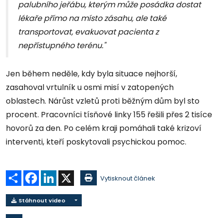
palubního jeřábu, kterým může posádka dostat
lékaře přímo na místo zásahu, ale také
transportovat, evakuovat pacienta z
nepřístupného terénu."
Jen během neděle, kdy byla situace nejhorší,
zasahoval vrtulník u osmi misí v zatopených
oblastech. Nárůst vzletů proti běžným dům byl sto
procent. Pracovníci tísňové linky 155 řešili přes 2 tisíce
hovorů za den. Po celém kraji pomáhali také krizoví
interventi, kteří poskytovali psychickou pomoc.
Sdílet
Facebook
LinkedIn
X
Vytisknout článek
Stáhnout video