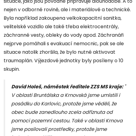
situace, jako jsou povodně připravuje dlouhodobě. A to
nejen v odborné rovině, ale i materiálové a technické.
Byla například zakoupena velkokapacitní sanitka,
velitelské vozidlo ale také třeba elektrocentrály,
záchranné vesty, obleky do vody apod. Záchranáři
nejprve pomáhali s evakuací nemocnic, pak se ale
situace natolik zhoršila, že bylo nutné aktivovat
traumaplán. Výjezdové jednotky byly posíleny o 10
skupin.
David Holeš, náměstek ředitele ZZS MS kraje:
"
V oblasti Bruntálska a Krnovská jsme umístili i
posádku do Karlovic, protože jsme věděli, že
obec bude zanedlouho zcela odříznuta od
pomoci pozemní cestou. Také v oblasti Krnova
jsme posilovali prostředky, protože jsme