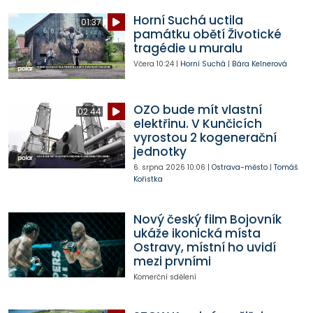
Horní Suchá uctila
01:37
památku obětí Životické
tragédie u muralu
Včera
10:24
|
Horní Suchá
|
Bára Kelnerová
OZO bude mít vlastní
02:44
elektřinu. V Kunčicích
vyrostou 2 kogenerační
jednotky
6. srpna 2026
10:06
|
Ostrava-město
|
Tomáš
Kořistka
Nový český film Bojovník
ukáže ikonická místa
Ostravy, místní ho uvidí
mezi prvními
Komerční sdělení