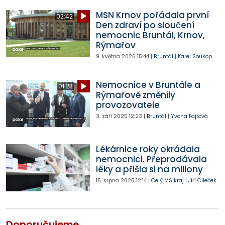
MSN Krnov pořádala první
02:42
Den zdraví po sloučení
nemocnic Bruntál, Krnov,
Rýmařov
9. května 2026
15:44
|
Bruntál
|
Karel Soukop
Nemocnice v Bruntále a
01:23
Rýmařově změnily
provozovatele
3. září 2025
12:23
|
Bruntál
|
Yvona Fajtová
Lékárnice roky okrádala
nemocnici. Přeprodávala
léky a přišla si na miliony
15. srpna 2025
12:14
|
Celý MS kraj
|
Jiří Cileček
Doporučujeme