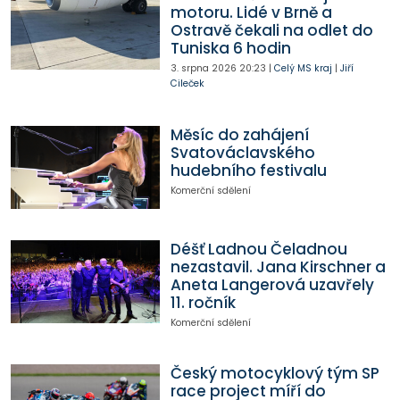
motoru. Lidé v Brně a
Ostravě čekali na odlet do
Tuniska 6 hodin
3. srpna 2026
20:23
|
Celý MS kraj
|
Jiří
Cileček
Měsíc do zahájení
Svatováclavského
hudebního festivalu
Komerční sdělení
Déšť Ladnou Čeladnou
nezastavil. Jana Kirschner a
Aneta Langerová uzavřely
11. ročník
Komerční sdělení
Český motocyklový tým SP
race project míří do