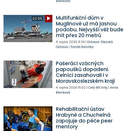
Břenková
Multifunkční dům v
02:55
Muglinově už má jasnou
podobu. Nejvyšší věž bude
mít přes 20 metrů
4. srpna 2026
8:34
|
Ostrava-Slezská
Ostrava
|
Tomáš Kořistka
Pašeráci vzácných
papoušků dopadeni.
Celníci zasahovali i v
Moravskoslezském kraji
4. srpna 2026
15:02
|
Celý MS kraj
|
Anna
Břenková
Rehabilitační ústav
Hrabyně a Chuchelná
zapojuje do péče peer
mentory