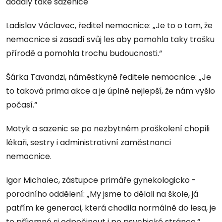
dodaly také sazenice
Ladislav Václavec, ředitel nemocnice: „Je to o tom, že
nemocnice si zasadí svůj les aby pomohla taky trošku
přírodě a pomohla trochu budoucnosti.“
Šárka Tavandzi, náměstkyně ředitele nemocnice: „Je
to taková prima akce a je úplně nejlepší, že nám vyšlo
počasí.“
Motyk a sazenic se po nezbytném proškolení chopili
lékaři, sestry i administrativní zaměstnanci
nemocnice.
Igor Michalec, zástupce primáře gynekologicko -
porodního oddělení: „My jsme to dělali na škole, já
patřím ke generaci, která chodila normálně do lesa, je
to příjemné si odpočinout i po psychické stránce.“