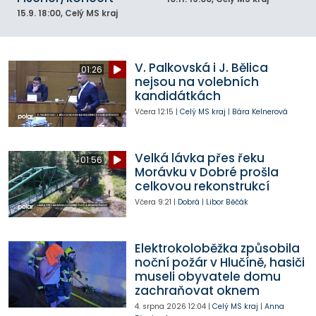
15.9.
18:00
, Celý MS kraj
V. Palkovská i J. Bělica
01:26
nejsou na volebních
kandidátkách
Včera
12:15
|
Celý MS kraj
|
Bára Kelnerová
Velká lávka přes řeku
01:56
Morávku v Dobré prošla
celkovou rekonstrukcí
Včera
9:21
|
Dobrá
|
Libor Běčák
Elektrokoloběžka způsobila
noční požár v Hlučíně, hasiči
museli obyvatele domu
zachraňovat oknem
4. srpna 2026
12:04
|
Celý MS kraj
|
Anna