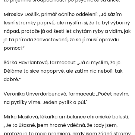
Miroslav Došlík, primář očního oddělení: „Já sázím
lesní stromky poprvé, ale myslím si, že to byl výborný
nápad, protože já od šesti let chytám ryby a vidím, jak
je ta příroda zdevastovaná, že se jí musí opravdu
pomoci.“
Šárka Havrlantová, farmaceut: „Já si myslím, že jo.
Děláme to sice napoprvé, ale zatím nic nebolí, tak
dobré.“
Veronika Unverdorbenová, farmaceut: „Počet nevím,
na pytlíky víme. Jeden pytlík a půl."
Mirka Musilová, lékařka ambulance chronické bolesti:
„Je to úžasné, jsem hrozně vděčná, že tady jsem,
protože je to moje premiéra, nikdy jsem žádné stromy