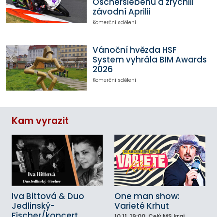
Oscherslebenu a zrychlil
závodní Aprilii
Komerční sdělení
Vánoční hvězda HSF
System vyhrála BIM Awards
2026
Komerční sdělení
Kam vyrazit
Iva Bittová & Duo
One man show:
Jedlinský-
Varieté Krhut
Fischer/koncert
10.11.
19:00
, Celý MS kraj