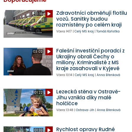
Zdravotníci obměňují flotilu
01:18
vozů. Sanitky budou
rozmístěny po celém kraji
Včera
14:17
|
Celý MS kraj
|
Tomáš Kořistka
Falešní investiční poradci z
03:02
Ukrajiny obrali Čechy o
miliony. Kriminalisté z MS
kraje zasahovali v Kyjevě
Včera
10:14
|
Celý MS kraj
|
Anna Břenková
Lezecká stěna v Ostravě-
01:22
Jihu vznikla díky malé
holčičce
Včera
13:48
|
Ostrava-Jih
|
Anna Břenková
Rychlost opravy Rudné
01:33