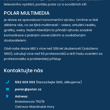
televizního vysílání, portálu polar.cz a sociálních sítí.
POLAR MULTIMEDIA
je divize se specializací na komerční výrobu. Umíme a rádi
děláme vše, co se týká multimedií - videa, virtuální realitu,
grafiky, weby. Našim klientům to přináší výhodu snadné
komunikace s jediným univerzálním a osvědčeným
dodavatelem.
Obě naše divize těží z více než 30ti let zkušeností (založeno
1993), sdružují více než 50 profesionálů a drží řadu ocenění za
profesionalitu a proklientský přístup.
Kontaktujte nás
552 303 303
(Nezasílejte SMS, děkujeme)
polar@polar.cz
Adresa:
Boleslavova 710/19
Ostrava-Mariánské Hory