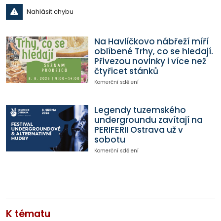
Nahlásit chybu
Na Havlíčkovo nábřeží míří
oblíbené Trhy, co se hledají.
Přivezou novinky i více než
čtyřicet stánků
Komerční sdělení
Legendy tuzemského
undergroundu zavítají na
PERIFERII Ostrava už v
sobotu
Komerční sdělení
K tématu