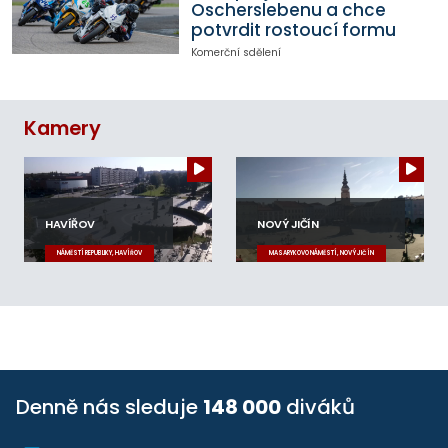
Oscherslebenu a chce
potvrdit rostoucí formu
Komerční sdělení
Kamery
HAVÍŘOV
NOVÝ JIČÍN
NÁMĚSTÍ REPUBLIKY, HAVÍŘOV
MASARYKOVO NÁMĚSTÍ, NOVÝ JIČÍN
Denně nás sleduje
148 000
diváků