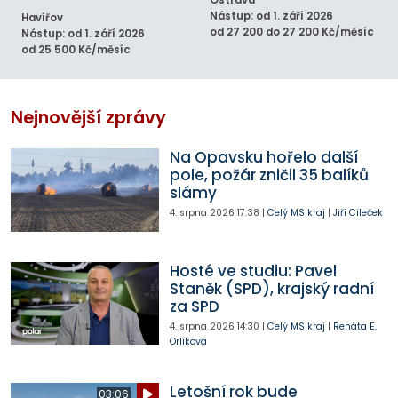
Nástup: od 1. září 2026
Havířov
od 27 200 do 27 200 Kč/měsíc
Nástup: od 1. září 2026
od 25 500 Kč/měsíc
Nejnovější zprávy
Na Opavsku hořelo další
pole, požár zničil 35 balíků
slámy
4. srpna 2026
17:38
|
Celý MS kraj
|
Jiří Cileček
Hosté ve studiu: Pavel
Staněk (SPD), krajský radní
za SPD
4. srpna 2026
14:30
|
Celý MS kraj
|
Renáta E.
Orlíková
Letošní rok bude
03:06