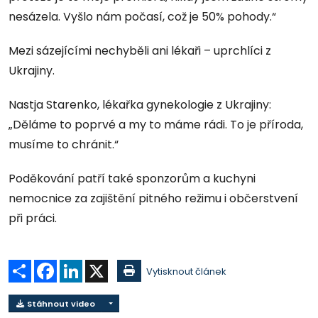
nesázela. Vyšlo nám počasí, což je 50% pohody.“
Mezi sázejícími nechyběli ani lékaři – uprchlíci z
Ukrajiny.
Nastja Starenko, lékařka gynekologie z Ukrajiny:
„Děláme to poprvé a my to máme rádi. To je příroda,
musíme to chránit.“
Poděkování patří také sponzorům a kuchyni
nemocnice za zajištění pitného režimu i občerstvení
při práci.
Sdílet
Facebook
LinkedIn
X
Vytisknout článek
Stáhnout video