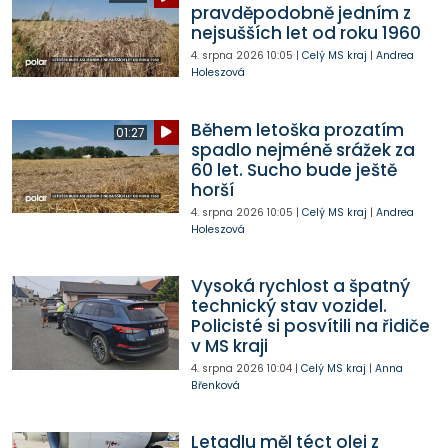
pravděpodobně jedním z
nejsušších let od roku 1960
4. srpna 2026
10:05
|
Celý MS kraj
|
Andrea
Holeszová
Během letoška prozatím
01:27
spadlo nejméně srážek za
60 let. Sucho bude ještě
horší
4. srpna 2026
10:05
|
Celý MS kraj
|
Andrea
Holeszová
Vysoká rychlost a špatný
technický stav vozidel.
Policisté si posvítili na řidiče
v MS kraji
4. srpna 2026
10:04
|
Celý MS kraj
|
Anna
Břenková
Letadlu měl téct olej z