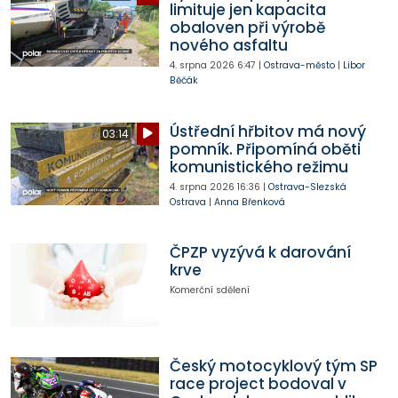
limituje jen kapacita
obaloven při výrobě
nového asfaltu
4. srpna 2026
6:47
|
Ostrava-město
|
Libor
Běčák
Ústřední hřbitov má nový
03:14
pomník. Připomíná oběti
komunistického režimu
4. srpna 2026
16:36
|
Ostrava-Slezská
Ostrava
|
Anna Břenková
ČPZP vyzývá k darování
krve
Komerční sdělení
Český motocyklový tým SP
race project bodoval v