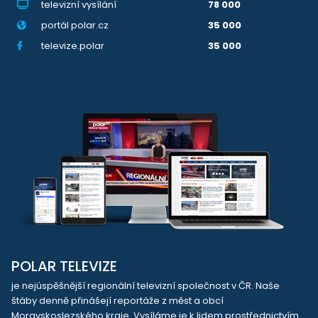
televizní vysílání
78 000
portál polar.cz
35 000
televize.polar
35 000
POLAR TELEVIZE
je nejúspěšnější regionální televizní společnost v ČR. Naše
štáby denně přinášejí reportáže z měst a obcí
Moravskoslezského kraje. Vysíláme je k lidem prostřednictvím