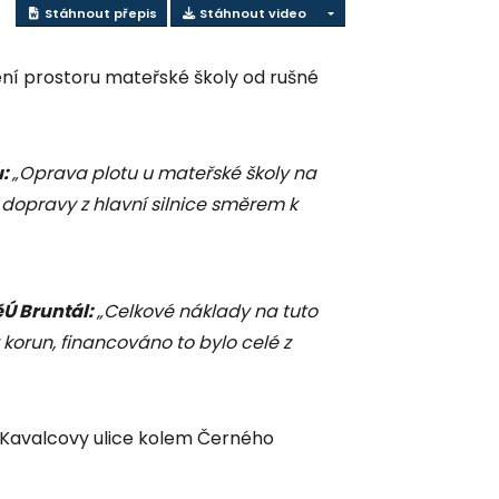
Stáhnout přepis
Stáhnout video
ní prostoru mateřské školy od rušné
u:
„Oprava plotu u mateřské školy na
í dopravy z hlavní silnice směrem k
ěÚ Bruntál:
„Celkové náklady na tuto
korun, financováno to bylo celé z
 Kavalcovy ulice kolem Černého