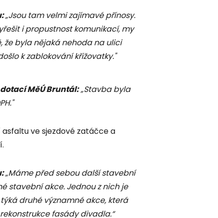
u:
„Jsou tam velmi zajímavé přínosy.
řešit i propustnost komunikací, my
 že byla nějaká nehoda na ulici
ošlo k zablokování křižovatky."
 dotací MěÚ Bruntál:
„Stavba byla
PH."
í asfaltu ve sjezdové zatáčce a
.
u:
„Máme před sebou další stavební
 stavební akce. Jednou z nich je
e týká druhé významné akce, která
í rekonstrukce fasády divadla.“