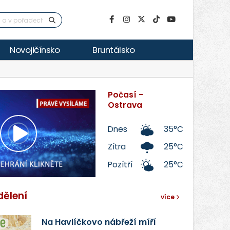
Novojičínsko
Bruntálsko
Počasí -
Ostrava
Dnes
35°C
Přehrát
Zítra
25°C
Pozítří
25°C
video
dělení
více
Na Havlíčkovo nábřeží míří