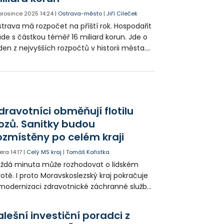
 prosince 2025
14:24
|
Ostrava-město
|
Jiří Cileček
trava má rozpočet na příští rok. Hospodařit
de s částkou téměř 16 miliard korun. Jde o
den z nejvyšších rozpočtů v historii města.
ibližně třetina všech peněz půjde na
vestice. Od koncertního sálu přes projekt
vých Bazalů, ale i výstavbu nových bytů.
dravotníci obměňují flotilu
ozů. Sanitky budou
ozmístěny po celém kraji
era
14:17
|
Celý MS kraj
|
Tomáš Kořistka
ždá minuta může rozhodovat o lidském
votě. I proto Moravskoslezský kraj pokračuje
modernizaci zdravotnické záchranné služby
do provozu nyní zamířilo 14 nových sanitek
bavených nejmodernější technikou.
alešní investiční poradci z