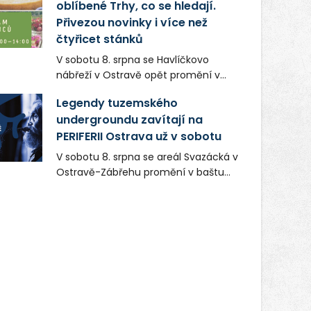
oblíbené Trhy, co se hledají.
Přivezou novinky i více než
čtyřicet stánků
V sobotu 8. srpna se Havlíčkovo
nábřeží v Ostravě opět promění v
místo plné vůní, chutí a poctivých
Legendy tuzemského
lokálních výrobků. Trhy, co se hledají
undergroundu zavítají na
tentokrát nabídnou více než čtyřicet
PERIFERII Ostrava už v sobotu
pečlivě vybraných stánků s kvalitní
gastronomií, farmářskými produkty,
V sobotu 8. srpna se areál Svazácká v
designem i řemeslnou tvorbou.
Ostravě-Zábřehu promění v baštu
Návštěvníci se mohou těšit nejen na
undergroundové a alternativní
oblíbené stálice, ale také na řadu
hudby. Uskuteční se zde totiž první
novinek, které v Ostravě běžně
ročník festivalu PERIFERIE Ostrava.
nepotkají.
Brány areálu se otevřou půlhodinu po
poledni, na příchozí čekají koncerty,
autorská čtení a rozhovory.
Vstupenky v ceně 450 Kč jsou v
prodeji.