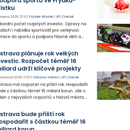
odpora sportu ve Frýdku-
ístku
. srpna 2025
12:12
|
Frýdek-Místek
|
Jiří Cileček
kordní počet rozjetých investic. Opravy na
olách i nabídka sportovišť pro veřejnost.
tace do sportu a podpora hlavně dětí a
ádeže v pohybu. To je řada témat, které ve
udiu přiblížil primátor Frýdku-Místku.
strava plánuje rok velkých
nvestic. Rozpočet téměř 16
iliard udrží klíčové projekty
 prosince 2025
17:01
|
Ostrava-město
|
Jiří Cileček
trava má rozpočet na příští rok. Hospodařit
de s částkou téměř 16 miliard korun. Jde o
den z nejvyšších rozpočtů v historii města.
ibližně třetina všech peněz půjde na
vestice. Od koncertního sálu přes projekt
strava bude příští rok
vých Bazalů, ale i výstavbu nových bytů.
ospodařit s částkou téměř 16
iliard korun