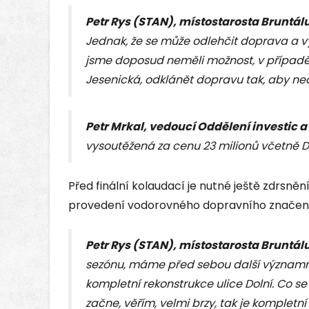
Petr Rys (STAN), místostarosta Bruntál
Jednak, že se může odlehčit doprava a vy
jsme doposud neměli možnost, v případě,
Jesenická, odklánět dopravu tak, aby ned
Petr Mrkal, vedoucí Oddělení investic a
vysoutěžená za cenu 23 milionů včetně D
Před finální kolaudací je nutné ještě zdrsněn
provedení vodorovného dopravního značení
Petr Rys (STAN), místostarosta Bruntál
sezónu, máme před sebou další významné
kompletní rekonstrukce ulice Dolní. Co s
začne, věřím, velmi brzy, tak je kompletn