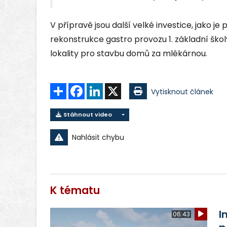
V přípravě jsou další velké investice, jako j
rekonstrukce gastro provozu 1. základní škol
lokality pro stavbu domů za mlékárnou.
Sdílet
Facebook
LinkedIn
X
Vytisknout článek
Stáhnout video
Nahlásit chybu
K tématu
I
06:43