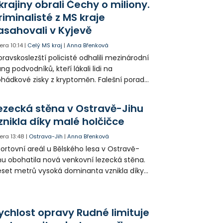
krajiny obrali Čechy o miliony.
riminalisté z MS kraje
asahovali v Kyjevě
era
10:14
|
Celý MS kraj
|
Anna Břenková
ravskoslezští policisté odhalili mezinárodní
ng podvodníků, kteří lákali lidi na
hádkové zisky z kryptoměn. Falešní poradci
lámanou češtinou volali obětem z
rajinského call centra a připravili Čechy o
ezecká stěna v Ostravě-Jihu
sítky až stovky milionů korun. Na padesátce
znikla díky malé holčičce
movních prohlídek v Kyjevě se podíleli i
ští vyšetřovatelé.
era
13:48
|
Ostrava-Jih
|
Anna Břenková
ortovní areál u Bělského lesa v Ostravě-
hu obohatila nová venkovní lezecká stěna.
set metrů vysoká dominanta vznikla díky
rticipativnímu rozpočtu a místním
yvatelům nabízí volně přístupné sportovní
žití.
ychlost opravy Rudné limituje