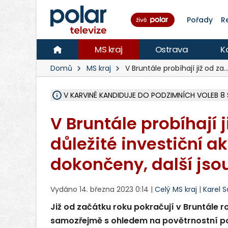
Pořady
R
MS kraj
Ostrava
K
Domů
MS kraj
V Bruntále probíhají již od za
V KARVINÉ KANDIDUJE DO PODZIMNÍCH VOLEB 8 
ŠEST JEDNOTEK HASIČŮ ZASAHOVALO U POŽÁRU
HOŘELO NA DVOU HEKTARECH A ZNIČENO BYLO 3
KARVINÁ ZNÁ BUDOUCÍ PODOBU AREÁLU LODIČ
MORAVSKOSLEZŠTÍ POLICISTÉ ODHALILI MEZINÁ
LÁKALI LIDI NA ZISKY Z KRYPTOMĚN, INFO A VIDE
MINISTESTVO ŽIVOTNÍHO PROSTŘEDÍ PŘEVZALO
A ROZHODLO, ŽE VINÍK ZA ŠKODY PO ZAVEZENÍ 
EVROPSKÝ ŽALOBCE V OSTRAVĚ ŽALUJE 5 LIDÍ A
SLEZSKÁ OSTRAVA PŘIPRAVUJE PROJEKTOVOU D
FRÝDEK-MÍSTEK DOKONČIL STAVBU VOLNOČASOVÉ
HNUTÍ ANO V HAVÍŘOVĚ NEZAŘADÍ HEJTMANA JO
VĚRA PALKOVSKÁ UŽ NEBUDE KANDIDOVAT NA PR
FOTBALISTA LAURI LAINE SE VRACÍ Z BANÍKU OS
F-M DOKONČIL PRVNÍ STUPEŇ PROJEKTOVÉ
V Bruntále probíhají 
důležité investiční a
dokončeny, další jso
Vydáno 14. března 2023 0:14 |
Celý MS kraj
|
Karel 
Již od začátku roku pokračují v Bruntále 
samozřejmě s ohledem na povětrnostní po