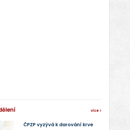
dělení
více
ČPZP vyzývá k darování krve