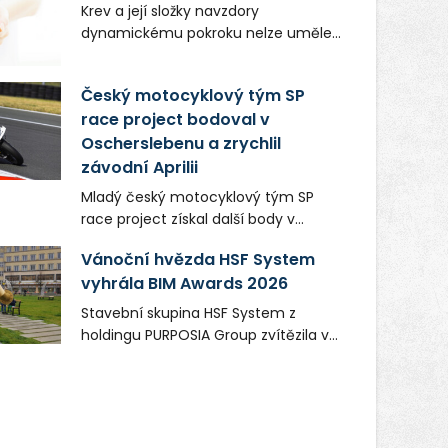
Krev a její složky navzdory
dynamickému pokroku nelze uměle
vyrobit. Zdravotnictví se tudíž bez
ochoty lidí darovat tuto
Český motocyklový tým SP
nenahraditelnou tělní tekutinu
race project bodoval v
neobejde. Naléhavá potřeba doplnit
Oscherslebenu a zrychlil
krevní zásoby nastává vždy v létě,
kdy stoupá počet úrazů. Česká
závodní Aprilii
průmyslová zdravotní pojišťovna
Mladý český motocyklový tým SP
(ČPZP) apeluje na všechny, kteří se
race project získal další body v
těší dobrému zdraví, aby se stali
mezinárodním šampionátu EURO
pravidelnými dárci krve.
Vánoční hvězda HSF System
MOTO. Při závodním víkendu, který se
vyhrála BIM Awards 2026
konal od 31. července do 2. srpna na
německém okruhu Oschersleben,
Stavební skupina HSF System z
obsadil Filip Novotný ve třídě
holdingu PURPOSIA Group zvítězila v
Supersport desáté a jedenácté
soutěži Construsoft BIM Awards 2026
místo. Maks Palmowski dokončil oba
v kategorii Projekty veřejného zájmu.
závody kategorie Sportbike na
Ocenění získala ocelová Vánoční
dvanácté příčce. Přestože výsledky
hvězda, která vznikla pro Ostravské
zůstaly za očekáváním týmu, důležitý
Vánoce na Masarykově náměstí.