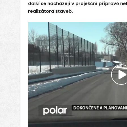
další se nacházejí v projekční přípravě ne
realizátora staveb.
P
v