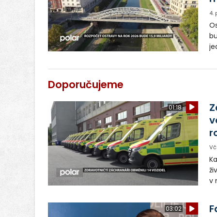
4.
Os
bu
je
Př
in
No
Doporučujeme
Z
01:18
v
r
Vč
Ka
ži
v 
– 
vy
F
03:02