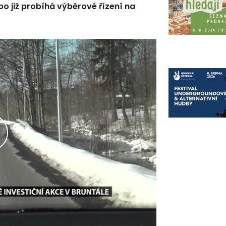
bo již probíhá výběrové řízení na
řehrát
ideo