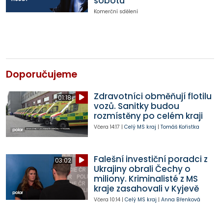
sobotu
Komerční sdělení
Doporučujeme
Zdravotníci obměňují flotilu
01:18
vozů. Sanitky budou
rozmístěny po celém kraji
Včera
14:17
|
Celý MS kraj
|
Tomáš Kořistka
Falešní investiční poradci z
03:02
Ukrajiny obrali Čechy o
miliony. Kriminalisté z MS
kraje zasahovali v Kyjevě
Včera
10:14
|
Celý MS kraj
|
Anna Břenková