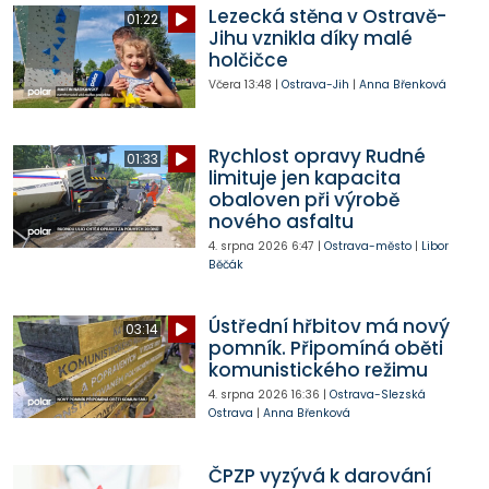
Lezecká stěna v Ostravě-
01:22
Jihu vznikla díky malé
holčičce
Včera
13:48
|
Ostrava-Jih
|
Anna Břenková
Rychlost opravy Rudné
01:33
limituje jen kapacita
obaloven při výrobě
nového asfaltu
4. srpna 2026
6:47
|
Ostrava-město
|
Libor
Běčák
Ústřední hřbitov má nový
03:14
pomník. Připomíná oběti
komunistického režimu
4. srpna 2026
16:36
|
Ostrava-Slezská
Ostrava
|
Anna Břenková
ČPZP vyzývá k darování