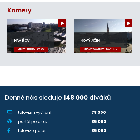
Kamery
HAVÍŘOV
NOVÝ JIČÍN
NÁMĚSTÍ REPUBLIKY, HAVÍŘOV
MASARYKOVO NÁMĚSTÍ, NOVÝ JIČÍN
Denně nás sleduje
148 000
diváků
televizní vysílání
78 000
portál polar.cz
35 000
televize.polar
35 000