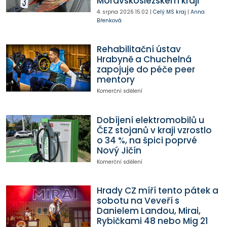
Moravskoslezském kraji
4. srpna 2026
15:02
|
Celý MS kraj
|
Anna
Břenková
Rehabilitační ústav
Hrabyně a Chuchelná
zapojuje do péče peer
mentory
Komerční sdělení
Dobíjení elektromobilů u
ČEZ stojanů v kraji vzrostlo
o 34 %, na špici poprvé
Nový Jičín
Komerční sdělení
Hrady CZ míří tento pátek a
sobotu na Veveří s
Danielem Landou, Mirai,
Rybičkami 48 nebo Mig 21