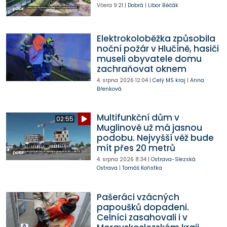
Včera
9:21
|
Dobrá
|
Libor Běčák
Elektrokoloběžka způsobila
noční požár v Hlučíně, hasiči
museli obyvatele domu
zachraňovat oknem
4. srpna 2026
12:04
|
Celý MS kraj
|
Anna
Břenková
Multifunkční dům v
02:55
Muglinově už má jasnou
podobu. Nejvyšší věž bude
mít přes 20 metrů
4. srpna 2026
8:34
|
Ostrava-Slezská
Ostrava
|
Tomáš Kořistka
Pašeráci vzácných
papoušků dopadeni.
Celníci zasahovali i v