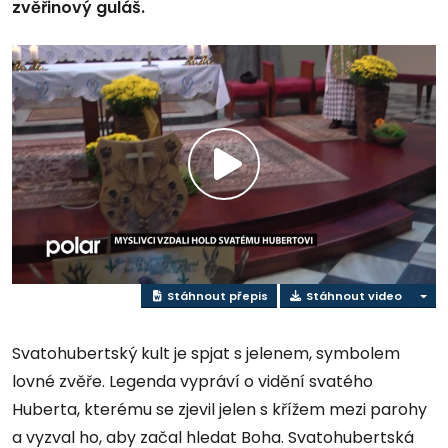
zvěřinový guláš.
Přehrát
video
Stáhnout přepis
Stáhnout video
Svatohubertský kult je spjat s jelenem, symbolem
lovné zvěře. Legenda vypráví o vidění svatého
Huberta, kterému se zjevil jelen s křížem mezi parohy
a vyzval ho, aby začal hledat Boha. Svatohubertská