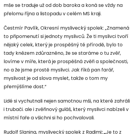
mše se traduje už od dob baroka a koná se vždy na
přelomu října a listopadu v celém MS kraji.
Čestmír Pavlík, Okresní myslivecký spolek: „Znamená
to připomenutí si jednoty myslivců. Že ti myslivci tvoří
nějaký celek, který je prospěšný té přírodě, bylo to
tady knězem zdůrazněno, že se staráme o tu zvěř,
lovíme v míře, která je prospěšná zvěři a společnosti,
no a že jsme prostě myslivci. Jak říká pan farář,
myslivost je od slova myslet, takže o tom my
přemýšlíme dost.“
Lidé si vychutnali nejen samotnou mši, na které zahráli
i trubači. ale i zvěřinový guláš, který myslivci nabízeli v
místní faře a všichni si ho pochvalovali.
Rudolf Slanina, myslivecký spolek z Radimi
: „
Je to z