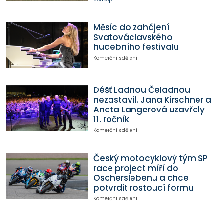
Měsíc do zahájení
Svatováclavského
hudebního festivalu
Komerční sdělení
Déšť Ladnou Čeladnou
nezastavil. Jana Kirschner a
Aneta Langerová uzavřely
11. ročník
Komerční sdělení
Český motocyklový tým SP
race project míří do
Oscherslebenu a chce
potvrdit rostoucí formu
Komerční sdělení