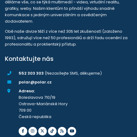
děláme vše, co se týká multimedií - videa, virtuální realitu,
grafiky, weby. Našim klientům to přináší výhodu snadné
komunikace s jediným univerzálním a osvědčeným
dodavatelem.
Obě naše divize těží z více než 30ti let zkušeností (založeno
1993), sdružují více než 50 profesionálů a drží řadu ocenění za
profesionalitu a proklientský přístup.
Kontaktujte nás
552 303 303
(Nezasílejte SMS, děkujeme)
polar@polar.cz
Adresa:
Boleslavova 710/19
Ostrava-Mariánské Hory
709 00
Česká republika