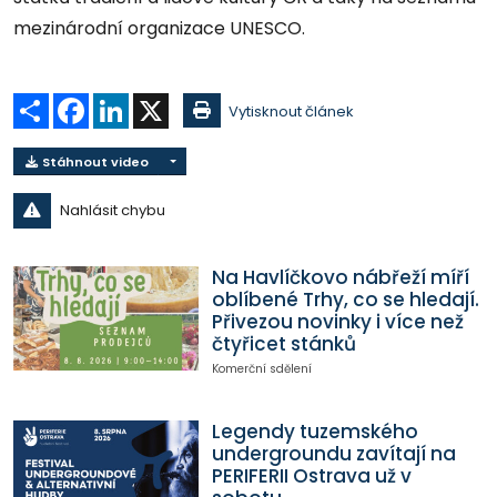
mezinárodní organizace UNESCO.
Sdílet
Facebook
LinkedIn
X
Vytisknout článek
Stáhnout video
Nahlásit chybu
Na Havlíčkovo nábřeží míří
oblíbené Trhy, co se hledají.
Přivezou novinky i více než
čtyřicet stánků
Komerční sdělení
Legendy tuzemského
undergroundu zavítají na
PERIFERII Ostrava už v