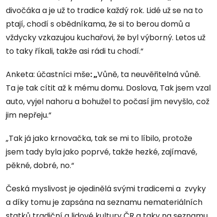
divočáka a je už to tradice každý rok. Lidé už se na to
ptají, chodí s obědníkama, že si to berou domů a
vždycky vzkazujou kuchařovi, že byl výborný. Letos už
to taky říkali, takže asi rádi tu chodí.“
Anketa: účastníci mše
: „
Vůně, ta neuvěřitelná vůně.
Ta je tak cítit až k mému domu. Doslova, Tak jsem vzal
auto, vyjel nahoru a bohužel to počasí jim nevyšlo, což
jim nepřeju.“
„Tak já jako krnovačka, tak se mi to líbilo, protože
jsem tady byla jako poprvé, takže hezké, zajímavé,
pěkné, dobré, no.“
Česká myslivost je ojedinělá svými tradicemi a zvyky
a díky tomu je zapsána na seznamu nemateriálních
statků tradiční a lidové kultury ČR a taky na seznamu