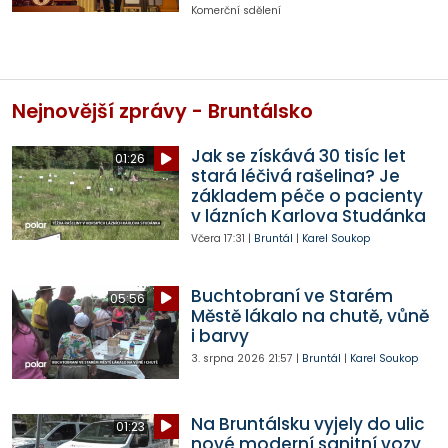
Komerční sdělení
Nejnovější zprávy - Bruntálsko
Jak se získává 30 tisíc let
01:26
stará léčivá rašelina? Je
základem péče o pacienty
v lázních Karlova Studánka
Včera
17:31
|
Bruntál
|
Karel Soukop
Buchtobraní ve Starém
05:56
Městě lákalo na chutě, vůně
i barvy
3. srpna 2026
21:57
|
Bruntál
|
Karel Soukop
Na Bruntálsku vyjely do ulic
01:23
nové moderní sanitní vozy