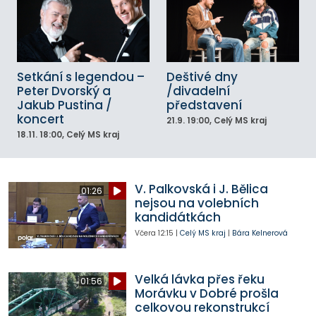
Setkání s legendou –
Deštivé dny
Peter Dvorský a
/divadelní
Jakub Pustina /
představení
koncert
21.9.
19:00
, Celý MS kraj
18.11.
18:00
, Celý MS kraj
V. Palkovská i J. Bělica
01:26
nejsou na volebních
kandidátkách
Včera
12:15
|
Celý MS kraj
|
Bára Kelnerová
Velká lávka přes řeku
01:56
Morávku v Dobré prošla
celkovou rekonstrukcí