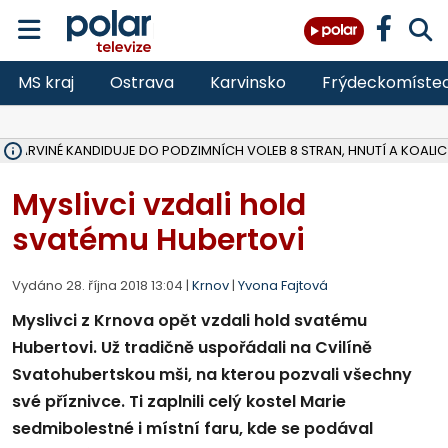
MS kraj
Ostrava
Karvinsko
Frýdeckomíste
V KARVINÉ KANDIDUJE DO PODZIMNÍCH VOLEB 8 STRAN, HNUTÍ A KOALIC
ŠEST JEDNOTEK HASIČŮ ZASAHOVALO U POŽÁRU STRNIŠTĚ VE VĚT
HOŘELO NA DVOU HEKTARECH A ZNIČENO BYLO 35 BALÍKŮ SLÁMY, I
KARVINÁ ZNÁ BUDOUCÍ PODOBU AREÁLU LODIČKY V PARKU BOŽEN
MORAVSKOSLEZŠTÍ POLICISTÉ ODHALILI MEZINÁRODNÍ GANG PODVO
LÁKALI LIDI NA ZISKY Z KRYPTOMĚN, INFO A VIDEO NA POLAR.CZ
MINISTESTVO ŽIVOTNÍHO PROSTŘEDÍ PŘEVZALO VYŠETŘOVÁNÍ KAU
A ROZHODLO, ŽE VINÍK ZA ŠKODY PO ZAVEZENÍ TUNAMI ODPADU NE
EVROPSKÝ ŽALOBCE V OSTRAVĚ ŽALUJE 5 LIDÍ A FIRMU ZA PODVODY 
SLEZSKÁ OSTRAVA PŘIPRAVUJE PROJEKTOVOU DOKUMENTACI PRO 
FRÝDEK-MÍSTEK DOKONČIL STAVBU VOLNOČASOVÉHO AREÁLU NA RIVI
HNUTÍ ANO V HAVÍŘOVĚ NEZAŘADÍ HEJTMANA JOSEFA BĚLICU NA V
VĚRA PALKOVSKÁ UŽ NEBUDE KANDIDOVAT NA PRIMÁTORKU TŘINCE,
FOTBALISTA LAURI LAINE SE VRACÍ Z BANÍKU OSTRAVA NA PŮL ROK
F-M DOKONČIL PRVNÍ STUPEŇ PROJEKTOVÉ DOKUMENTACE DO
Myslivci vzdali hold
svatému Hubertovi
Vydáno 28. října 2018 13:04 |
Krnov
|
Yvona Fajtová
Myslivci z Krnova opět vzdali hold svatému
Hubertovi. Už tradičně uspořádali na Cvilíně
Svatohubertskou mši, na kterou pozvali všechny
své příznivce. Ti zaplnili celý kostel Marie
sedmibolestné i místní faru, kde se podával