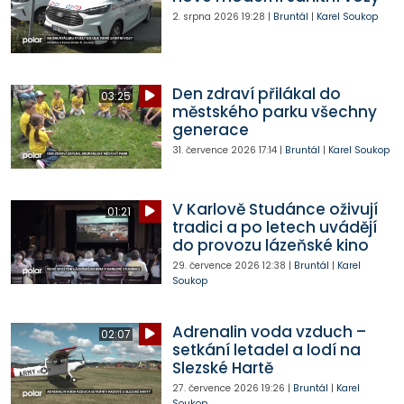
2. srpna 2026
19:28
|
Bruntál
|
Karel Soukop
Den zdraví přilákal do
03:25
městského parku všechny
generace
31. července 2026
17:14
|
Bruntál
|
Karel Soukop
V Karlově Studánce oživují
01:21
tradici a po letech uvádějí
do provozu lázeňské kino
29. července 2026
12:38
|
Bruntál
|
Karel
Soukop
Adrenalin voda vzduch –
02:07
setkání letadel a lodí na
Slezské Hartě
27. července 2026
19:26
|
Bruntál
|
Karel
Soukop