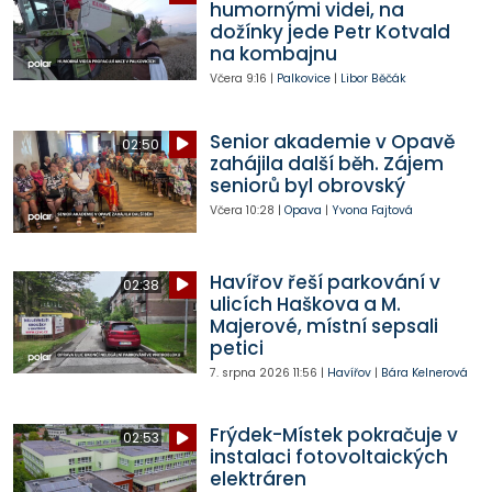
humornými videi, na
dožínky jede Petr Kotvald
na kombajnu
Včera
9:16
|
Palkovice
|
Libor Běčák
Senior akademie v Opavě
02:50
zahájila další běh. Zájem
seniorů byl obrovský
Včera
10:28
|
Opava
|
Yvona Fajtová
Havířov řeší parkování v
02:38
ulicích Haškova a M.
Majerové, místní sepsali
petici
7. srpna 2026
11:56
|
Havířov
|
Bára Kelnerová
Frýdek-Místek pokračuje v
02:53
instalaci fotovoltaických
elektráren