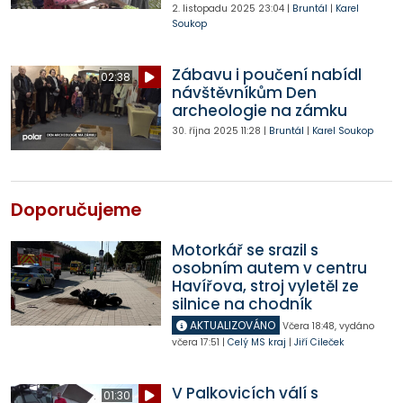
2. listopadu 2025
23:04
|
Bruntál
|
Karel
Soukop
Zábavu i poučení nabídl
02:38
návštěvníkům Den
archeologie na zámku
30. října 2025
11:28
|
Bruntál
|
Karel Soukop
Doporučujeme
Motorkář se srazil s
osobním autem v centru
Havířova, stroj vyletěl ze
silnice na chodník
AKTUALIZOVÁNO
Včera
18:48
,
vydáno
včera
17:51
|
Celý MS kraj
|
Jiří Cileček
V Palkovicích válí s
01:30