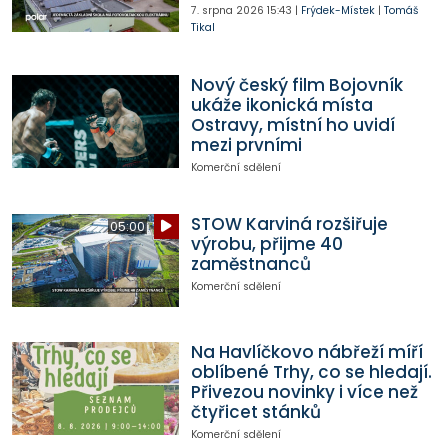
7. srpna 2026
15:43
|
Frýdek-Místek
|
Tomáš
Tikal
Nový český film Bojovník
ukáže ikonická místa
Ostravy, místní ho uvidí
mezi prvními
Komerční sdělení
STOW Karviná rozšiřuje
05:00
výrobu, přijme 40
zaměstnanců
Komerční sdělení
Na Havlíčkovo nábřeží míří
oblíbené Trhy, co se hledají.
Přivezou novinky i více než
čtyřicet stánků
Komerční sdělení