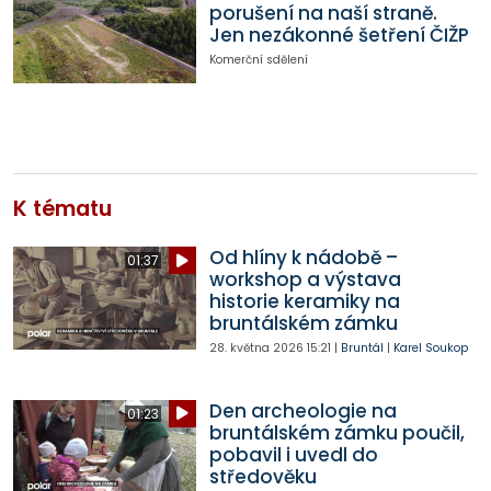
porušení na naší straně.
Jen nezákonné šetření ČIŽP
Komerční sdělení
K tématu
Od hlíny k nádobě –
01:37
workshop a výstava
historie keramiky na
bruntálském zámku
28. května 2026
15:21
|
Bruntál
|
Karel Soukop
Den archeologie na
01:23
bruntálském zámku poučil,
pobavil i uvedl do
středověku