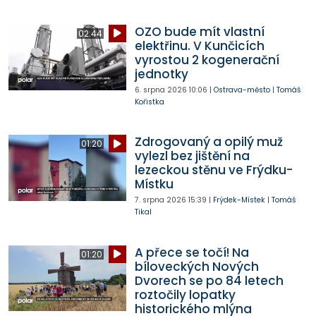
OZO bude mít vlastní
02:44
elektřinu. V Kunčicích
vyrostou 2 kogenerační
jednotky
6. srpna 2026
10:06
|
Ostrava-město
|
Tomáš
Kořistka
Zdrogovaný a opilý muž
01:20
vylezl bez jištění na
lezeckou stěnu ve Frýdku-
Místku
7. srpna 2026
15:39
|
Frýdek-Místek
|
Tomáš
Tikal
A přece se točí! Na
01:20
bíloveckých Nových
Dvorech se po 84 letech
roztočily lopatky
historického mlýna