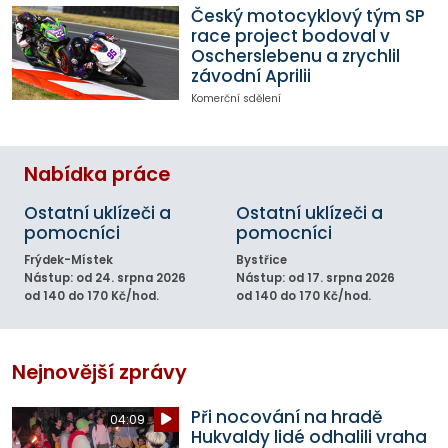
Český motocyklový tým SP
race project bodoval v
Oscherslebenu a zrychlil
závodní Aprilii
Komerční sdělení
Nabídka práce
Ostatní uklízeči a
Ostatní uklízeči a
pomocníci
pomocníci
Frýdek-Místek
Bystřice
Nástup: od 24. srpna 2026
Nástup: od 17. srpna 2026
od 140 do 170 Kč/hod.
od 140 do 170 Kč/hod.
Nejnovější zprávy
Při nocování na hradě
04:09
Hukvaldy lidé odhalili vraha