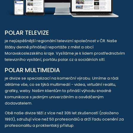
POLAR TELEVIZE
je nejúspěšnější regionální televizní společnost v ČR. Naše
štáby denně přinášejí reportáže z měst a obcí
Moravskoslezského kraje. Vysíláme je k lidem prostřednictvím
televizního vysílání, portálu polar.cz a sociálních sítí.
POLAR MULTIMEDIA
je divize se specializací na komerční výrobu. Umíme a rádi
děláme vše, co se týká multimedií - videa, virtuální realitu,
grafiky, weby. Našim klientům to přináší výhodu snadné
komunikace s jediným univerzálním a osvědčeným
dodavatelem.
Obě naše divize těží z více než 30ti let zkušeností (založeno
1993), sdružují více než 50 profesionálů a drží řadu ocenění za
profesionalitu a proklientský přístup.