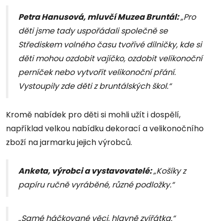
Petra Hanusová, mluvčí Muzea Bruntál:
„Pro
děti jsme tady uspořádali společně se
Střediskem volného času tvořivé dílničky, kde si
děti mohou ozdobit vajíčko, ozdobit velikonoční
perníček nebo vytvořit velikonoční přání.
Vystoupily zde děti z bruntálských škol.“
Kromě nabídek pro děti si mohli užít i dospělí,
například velkou nabídku dekorací a velikonočního
zboží na jarmarku jejich výrobců.
Anketa, výrobci a vystavovatelé:
„Košíky z
papíru ručně vyráběné, různé podložky.“
„Samé háčkované věci, hlavně zvířátka.“