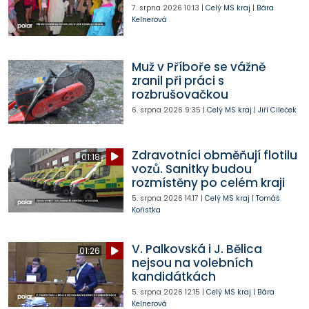
7. srpna 2026
10:13
|
Celý MS kraj
|
Bára
Kelnerová
Muž v Příboře se vážně
zranil při práci s
rozbrušovačkou
6. srpna 2026
9:35
|
Celý MS kraj
|
Jiří Cileček
Zdravotníci obměňují flotilu
01:18
vozů. Sanitky budou
rozmístěny po celém kraji
5. srpna 2026
14:17
|
Celý MS kraj
|
Tomáš
Kořistka
V. Palkovská i J. Bělica
01:26
nejsou na volebních
kandidátkách
5. srpna 2026
12:15
|
Celý MS kraj
|
Bára
Kelnerová