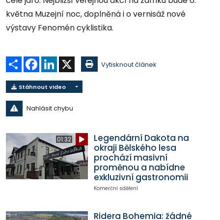
celé jaro. Nejbližší veřejnou akcí na zámku bude 6.
května Muzejní noc, doplněná i o vernisáž nové
výstavy Fenomén cyklistika.
Sdílet
Facebook
LinkedIn
X
Vytisknout článek
Stáhnout video
Nahlásit chybu
Legendární Dakota na
01:32
okraji Bělského lesa
prochází masivní
proměnou a nabídne
exkluzivní gastronomii
Komerční sdělení
Ridera Bohemia: žádné