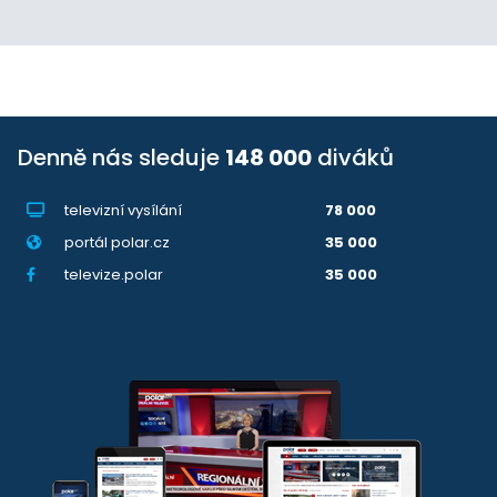
Denně nás sleduje
148 000
diváků
televizní vysílání
78 000
portál polar.cz
35 000
televize.polar
35 000