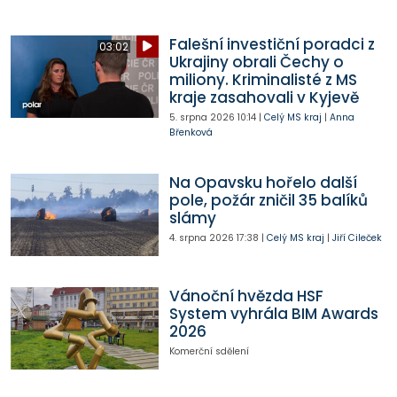
Falešní investiční poradci z
03:02
Ukrajiny obrali Čechy o
miliony. Kriminalisté z MS
kraje zasahovali v Kyjevě
5. srpna 2026
10:14
|
Celý MS kraj
|
Anna
Břenková
Na Opavsku hořelo další
pole, požár zničil 35 balíků
slámy
4. srpna 2026
17:38
|
Celý MS kraj
|
Jiří Cileček
Vánoční hvězda HSF
System vyhrála BIM Awards
2026
Komerční sdělení