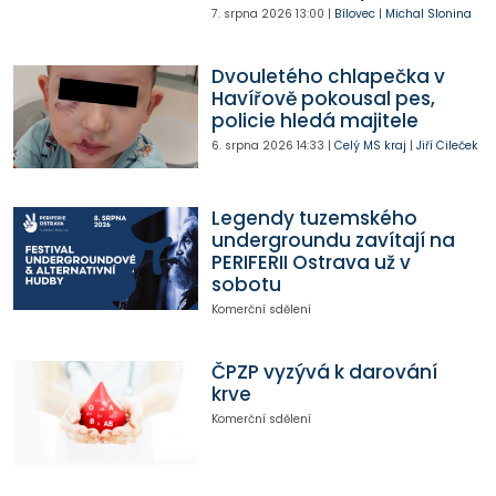
7. srpna 2026
13:00
|
Bílovec
|
Michal Slonina
Dvouletého chlapečka v
Havířově pokousal pes,
policie hledá majitele
6. srpna 2026
14:33
|
Celý MS kraj
|
Jiří Cileček
Legendy tuzemského
undergroundu zavítají na
PERIFERII Ostrava už v
sobotu
Komerční sdělení
ČPZP vyzývá k darování
krve
Komerční sdělení