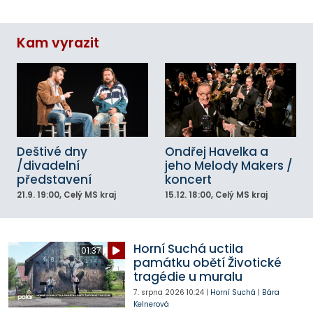
Kam vyrazit
Deštivé dny
Ondřej Havelka a
/divadelní
jeho Melody Makers /
představení
koncert
21.9.
19:00
, Celý MS kraj
15.12.
18:00
, Celý MS kraj
Horní Suchá uctila
01:37
památku obětí Životické
tragédie u muralu
7. srpna 2026
10:24
|
Horní Suchá
|
Bára
Kelnerová