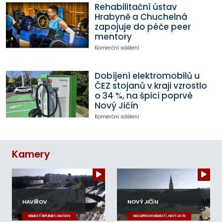
Rehabilitační ústav
Hrabyně a Chuchelná
zapojuje do péče peer
mentory
Komerční sdělení
Dobíjení elektromobilů u
ČEZ stojanů v kraji vzrostlo
o 34 %, na špici poprvé
Nový Jičín
Komerční sdělení
Kamery
HAVÍŘOV
NOVÝ JIČÍN
NÁMĚSTÍ REPUBLIKY, HAVÍŘOV
MASARYKOVO NÁMĚSTÍ, NOVÝ JIČÍN