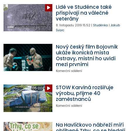
Lidé ve Studénce také
přispívají na válečné
veterány
8. listopadu 2019
15:52
|
Studénka
|
Jakub
Švarc
Nový český film Bojovník
ukáže ikonická místa
Ostravy, místní ho uvidí
mezi prvními
Komerční sdělení
STOW Karviná rozšiřuje
05:00
výrobu, přijme 40
zaměstnanců
Komerční sdělení
Na Havlíčkovo nábřeží míří
oblíbené Trhy, co se hledají.