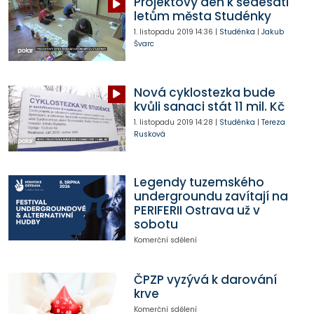
Projektový den k šedesáti
letům města Studénky
1. listopadu 2019
14:36
|
Studénka
|
Jakub
Švarc
Nová cyklostezka bude
kvůli sanaci stát 11 mil. Kč
1. listopadu 2019
14:28
|
Studénka
|
Tereza
Rusková
Legendy tuzemského
undergroundu zavítají na
PERIFERII Ostrava už v
sobotu
Komerční sdělení
ČPZP vyzývá k darování
krve
Komerční sdělení