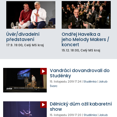
Úvěr/divadelní
Ondřej Havelka a
představení
jeho Melody Makers /
koncert
17.9.
19:00
, Celý MS kraj
15.12.
18:00
, Celý MS kraj
Vandráci dovandrovali do
Studénky
15. listopadu 2019
17:24
|
Studénka
|
Jakub
Švarc
Dělnický dům ožil kabaretní
show
15. listopadu 2019
17:20
|
Studénka
|
Jakub