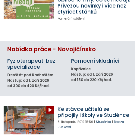
Přivezou novinky i více než
čtyřicet stánků
Komerční sdělení
Nabídka práce - Novojičínsko
Fyzioterapeuti bez
Pomocní skladníci
specializace
Kopřivnice
Nástup: od 1. září 2026
Frenštát pod Radhoštěm
od 150 do 220 Kč/hod.
Nástup: od 1. září 2026
od 300 do 420 Kč/hod.
Ke stávce učitelů se
připojily i školy ve Studénce
8. listopadu 2019
15:50
|
Studénka
|
Tereza
Rusková