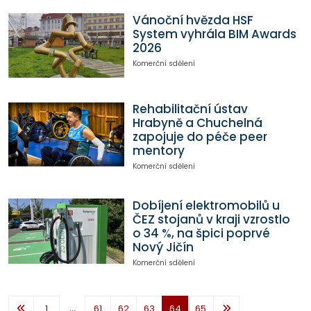
Vánoční hvězda HSF
System vyhrála BIM Awards
2026
Komerční sdělení
Rehabilitační ústav
Hrabyně a Chuchelná
zapojuje do péče peer
mentory
Komerční sdělení
Dobíjení elektromobilů u
ČEZ stojanů v kraji vzrostlo
o 34 %, na špici poprvé
Nový Jičín
Komerční sdělení
...
1
61
62
63
64
65