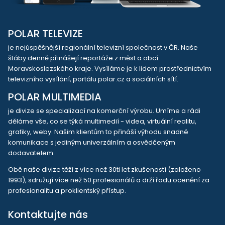
POLAR TELEVIZE
je nejúspěšnější regionální televizní společnost v ČR. Naše
štáby denně přinášejí reportáže z měst a obcí
Moravskoslezského kraje. Vysíláme je k lidem prostřednictvím
televizního vysílání, portálu polar.cz a sociálních sítí.
POLAR MULTIMEDIA
je divize se specializací na komerční výrobu. Umíme a rádi
děláme vše, co se týká multimedií - videa, virtuální realitu,
grafiky, weby. Našim klientům to přináší výhodu snadné
komunikace s jediným univerzálním a osvědčeným
dodavatelem.
Obě naše divize těží z více než 30ti let zkušeností (založeno
1993), sdružují více než 50 profesionálů a drží řadu ocenění za
profesionalitu a proklientský přístup.
Kontaktujte nás