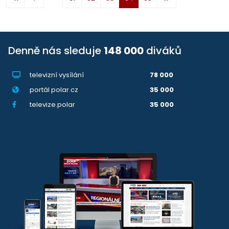
Denně nás sleduje
148 000
diváků
televizní vysílání
78 000
portál polar.cz
35 000
televize.polar
35 000