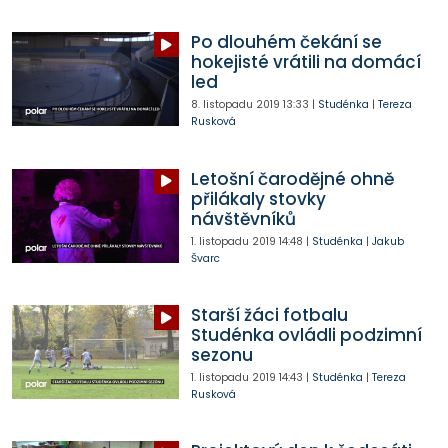
Po dlouhém čekání se
hokejisté vrátili na domácí
led
8. listopadu 2019
13:33
|
Studénka
|
Tereza
Rusková
Letošní čarodějné ohně
přilákaly stovky
návštěvníků
1. listopadu 2019
14:48
|
Studénka
|
Jakub
Švarc
Starší žáci fotbalu
Studénka ovládli podzimní
sezonu
1. listopadu 2019
14:43
|
Studénka
|
Tereza
Rusková