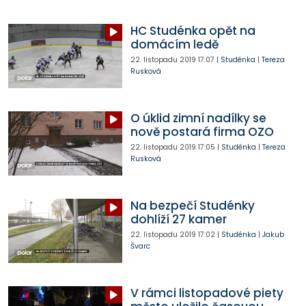
HC Studénka opět na
domácím ledě
22. listopadu 2019
17:07
|
Studénka
|
Tereza
Rusková
O úklid zimní nadílky se
nově postará firma OZO
22. listopadu 2019
17:05
|
Studénka
|
Tereza
Rusková
Na bezpečí Studénky
dohlíží 27 kamer
22. listopadu 2019
17:02
|
Studénka
|
Jakub
Švarc
V rámci listopadové piety