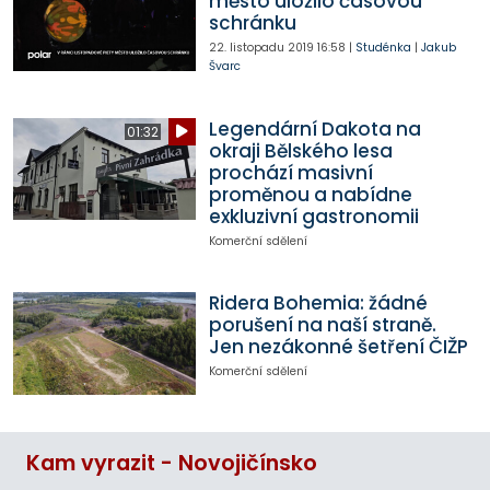
město uložilo časovou
schránku
22. listopadu 2019
16:58
|
Studénka
|
Jakub
Švarc
Legendární Dakota na
01:32
okraji Bělského lesa
prochází masivní
proměnou a nabídne
exkluzivní gastronomii
Komerční sdělení
Ridera Bohemia: žádné
porušení na naší straně.
Jen nezákonné šetření ČIŽP
Komerční sdělení
Kam vyrazit - Novojičínsko