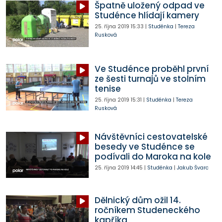
Špatně uložený odpad ve
Studénce hlídají kamery
25. října 2019
15:33
|
Studénka
|
Tereza
Rusková
Ve Studénce proběhl první
ze šesti turnajů ve stolním
tenise
25. října 2019
15:31
|
Studénka
|
Tereza
Rusková
Návštěvníci cestovatelské
besedy ve Studénce se
podívali do Maroka na kole
25. října 2019
14:45
|
Studénka
|
Jakub Švarc
Dělnický dům ožil 14.
ročníkem Studeneckého
kapříka