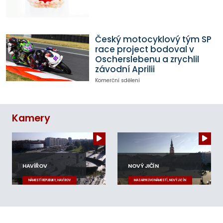
Český motocyklový tým SP
race project bodoval v
Oscherslebenu a zrychlil
závodní Aprilii
Komerční sdělení
Kamery
HAVÍŘOV
NOVÝ JIČÍN
NÁMĚSTÍ REPUBLIKY, HAVÍŘOV
MASARYKOVO NÁMĚSTÍ, NOVÝ JIČÍN