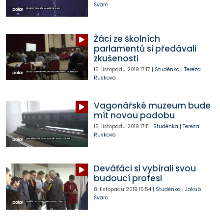
Švarc
Žáci ze školních
parlamentů si předávali
zkušenosti
15. listopadu 2019
17:17
|
Studénka
|
Tereza
Rusková
Vagonářské muzeum bude
mít novou podobu
15. listopadu 2019
17:11
|
Studénka
|
Tereza
Rusková
Deváťáci si vybírali svou
budoucí profesi
8. listopadu 2019
15:54
|
Studénka
|
Jakub
Švarc