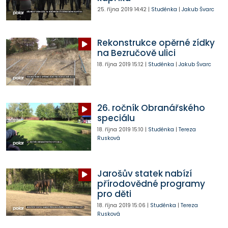
25. října 2019
14:42
|
Studénka
|
Jakub Švarc
Rekonstrukce opěrné zídky
na Bezručově ulici
18. října 2019
15:12
|
Studénka
|
Jakub Švarc
26. ročník Obranářského
speciálu
18. října 2019
15:10
|
Studénka
|
Tereza
Rusková
Jarošův statek nabízí
přírodovědné programy
pro děti
18. října 2019
15:06
|
Studénka
|
Tereza
Rusková